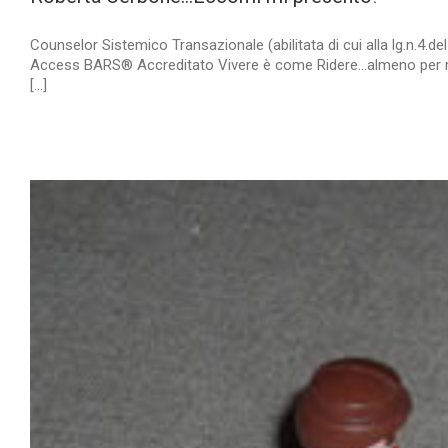
Counselor Sistemico Transazionale (abilitata di cui alla lg.n.4.
Access BARS® Accreditato Vivere è come Ridere...almeno per me
[...]