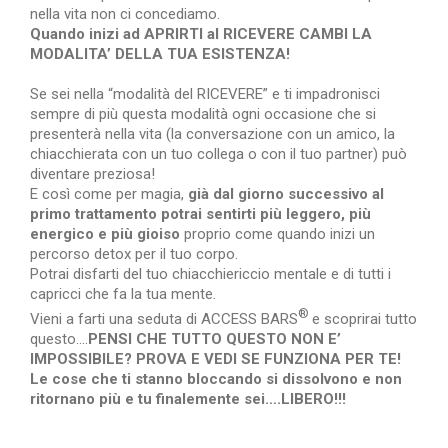
nella vita non ci concediamo.
Quando inizi ad APRIRTI al RICEVERE CAMBI LA
MODALITA’ DELLA TUA ESISTENZA!
Se sei nella “modalità del RICEVERE” e ti impadronisci
sempre di più questa modalità ogni occasione che si
presenterà nella vita (la conversazione con un amico, la
chiacchierata con un tuo collega o con il tuo partner) può
diventare preziosa!
E così come per magia,
già dal giorno successivo al
primo trattamento potrai sentirti più leggero, più
energico e più gioiso
proprio come quando inizi un
percorso detox per il tuo corpo.
Potrai disfarti del tuo chiacchiericcio mentale e di tutti i
capricci che fa la tua mente.
®
Vieni a farti una seduta di ACCESS BARS
e scoprirai tutto
questo….
PENSI CHE TUTTO QUESTO NON E’
IMPOSSIBILE? PROVA E VEDI SE FUNZIONA PER TE!
Le cose che ti stanno bloccando si dissolvono e non
ritornano più e tu finalemente sei….LIBERO!!!