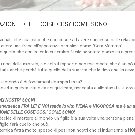
ZIONE DELLE COSE COSi’ COME SONO
ividuale che qualcuno che non riesce ad avere successo nelle relazio
del cuore una frase all’apparenza semplice come “Cara Mamma”.
tutto quello che con la testa ci sembra facile scontato comincia a pres
i i nodi della mia vita, c’è solo il rapporto con mia madre che è un pò 
arla anche perchè tutto quello della sua vita che le dico che lei deve
sso al mondo è di fondamentale importanza?
 ed in questa vita è da noi giudicata, rinnegata e allontanata…e cos
EI NOSTRI SOGNI
ergetica FRA LEI E NOI rende la vita PIENA e VIGOROSA ma è un a
ZIONE DELLE COSE COSi’ COME SONO!
de di mettere al mondo un figlio è a sua volta una persona piena 
figlio farà quello che può.
emica fatta molto spesso di pesi non nostri che ci indurranno a N