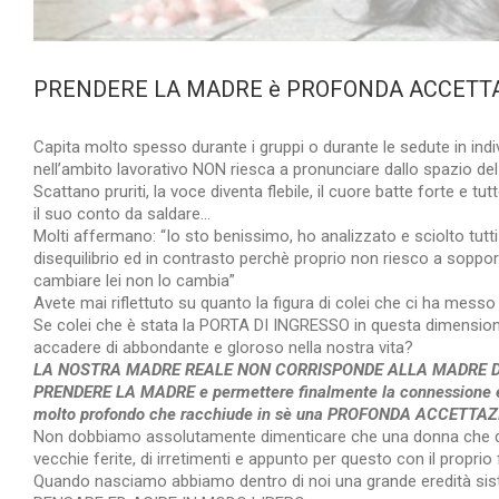
PRENDERE LA MADRE è PROFONDA ACCETTA
Capita molto spesso durante i gruppi o durante le sedute in ind
nell’ambito lavorativo NON riesca a pronunciare dallo spazio 
Scattano pruriti, la voce diventa flebile, il cuore batte forte e 
il suo conto da saldare…
Molti affermano: “Io sto benissimo, ho analizzato e
sciolto tutt
disequilibrio ed in contrasto perchè proprio non riesco a sopport
cambiare lei non lo cambia”
Avete mai riflettuto su quanto la figura di colei che ci ha me
Se colei che è stata la PORTA DI INGRESSO in questa dimensione
accadere di abbondante e gloroso nella nostra vita?
LA NOSTRA MADRE REALE NON CORRISPONDE ALLA MADRE D
PRENDERE LA MADRE e permettere finalmente la connessione en
molto profondo che racchiude in sè una PROFONDA ACCETTA
Non dobbiamo assolutamente dimenticare che una donna che deci
vecchie ferite, di irretimenti e appunto per questo con il proprio 
Quando nasciamo abbiamo dentro di noi una grande eredità sist