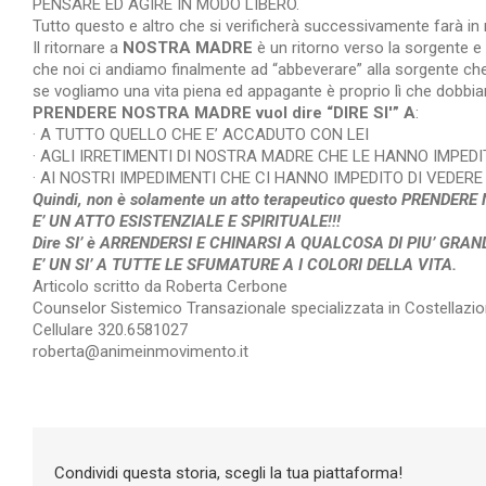
PENSARE ED AGIRE IN MODO LIBERO.
Tutto questo e altro che si verificherà successivamente farà in
Il ritornare a
NOSTRA MADRE
è un ritorno verso la sorgente e
che noi ci andiamo finalmente ad “abbeverare” alla sorgente c
se vogliamo una vita piena ed appagante è proprio lì che dobbi
PRENDERE NOSTRA MADRE vuol dire “DIRE SI'” A
:
· A TUTTO QUELLO CHE E’ ACCADUTO CON LEI
· AGLI IRRETIMENTI DI NOSTRA MADRE CHE LE HANNO IMPED
· AI NOSTRI IMPEDIMENTI CHE CI HANNO IMPEDITO DI VEDE
Quindi, non è solamente un atto terapeutico questo PRENDER
E’ UN ATTO ESISTENZIALE E SPIRITUALE!!!
Dire SI’ è ARRENDERSI E CHINARSI A QUALCOSA DI PIU’ GRAN
E’ UN SI’ A TUTTE LE SFUMATURE A I COLORI DELLA VITA.
Articolo scritto da Roberta Cerbone
Counselor Sistemico Transazionale specializzata in Costellazion
Cellulare 320.6581027
roberta@animeinmovimento.it
Condividi questa storia, scegli la tua piattaforma!