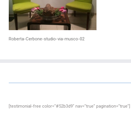
Roberta-Cerbone-studio-via-musco-02
[testimonial-free color="#52b3d9" nav="true" pagination="true"]