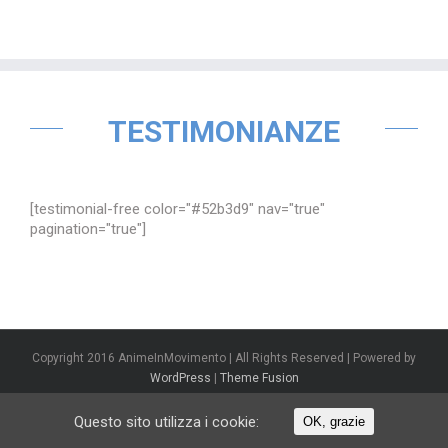
TESTIMONIANZE
[testimonial-free color="#52b3d9" nav="true"
pagination="true"]
Copyright 2016 AnimeInMovimento | All Rights Reserved | Powered by
WordPress
|
Theme Fusion
Questo sito utilizza i cookie:
OK, grazie