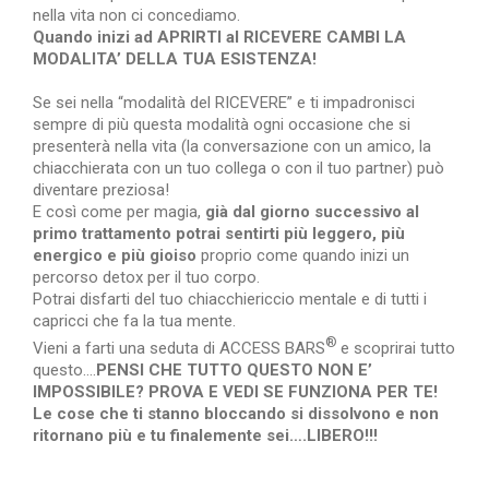
nella vita non ci concediamo.
Quando inizi ad APRIRTI al RICEVERE CAMBI LA
MODALITA’ DELLA TUA ESISTENZA!
Se sei nella “modalità del RICEVERE” e ti impadronisci
sempre di più questa modalità ogni occasione che si
presenterà nella vita (la conversazione con un amico, la
chiacchierata con un tuo collega o con il tuo partner) può
diventare preziosa!
E così come per magia,
già dal giorno successivo al
primo trattamento potrai sentirti più leggero, più
energico e più gioiso
proprio come quando inizi un
percorso detox per il tuo corpo.
Potrai disfarti del tuo chiacchiericcio mentale e di tutti i
capricci che fa la tua mente.
®
Vieni a farti una seduta di ACCESS BARS
e scoprirai tutto
questo….
PENSI CHE TUTTO QUESTO NON E’
IMPOSSIBILE? PROVA E VEDI SE FUNZIONA PER TE!
Le cose che ti stanno bloccando si dissolvono e non
ritornano più e tu finalemente sei….LIBERO!!!