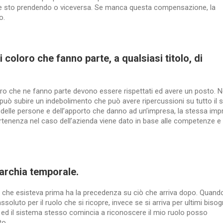
che sto prendendo o viceversa. Se manca questa compensazione, la
o.
coloro che fanno parte, a qualsiasi titolo, di
ro che ne fanno parte devono essere rispettati ed avere un posto. N
può subire un indebolimento che può avere ripercussioni su tutto il 
 delle persone e dell’apporto che danno ad un’impresa, la stessa imp
ppartenenza nel caso dell’azienda viene dato in base alle competenze e 
rarchia temporale.
 che esisteva prima ha la precedenza su ciò che arriva dopo. Quando
assoluto per il ruolo che si ricopre, invece se si arriva per ultimi biso
ed il sistema stesso comincia a riconoscere il mio ruolo posso
to.