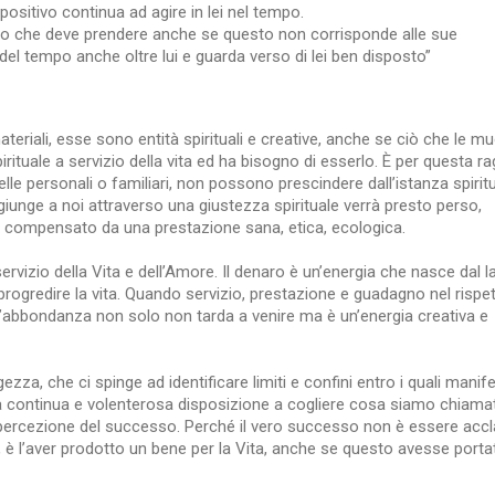
 positivo continua ad agire in lei nel tempo.
ppo che deve prendere anche se questo non corrisponde alle sue
 del tempo anche oltre lui e guarda verso di lei ben disposto”
iali, esse sono entità spirituali e creative, anche se ciò che le m
irituale a servizio della vita ed ha bisogno di esserlo. È per questa r
le personali o familiari, non possono prescindere dall’istanza spiritu
iunge a noi attraverso una giustezza spirituale verrà presto perso,
to compensato da una prestazione sana, etica, ecologica.
ervizio della Vita e dell’Amore. Il denaro è un’energia che nasce dal 
rogredire la vita. Quando servizio, prestazione e guadagno nel rispe
 l’abbondanza non solo non tarda a venire ma è un’energia creativa e
za, che ci spinge ad identificare limiti e confini entro i quali manif
. La continua e volenterosa disposizione a cogliere cosa siamo chiamat
e la percezione del successo. Perché il vero successo non è essere acc
e, è l’aver prodotto un bene per la Vita, anche se questo avesse porta