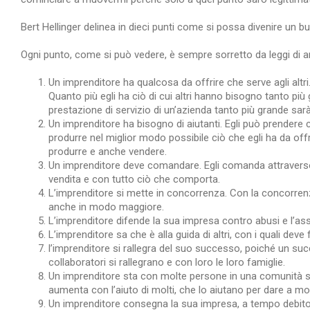
Bert Hellinger delinea in dieci punti come si possa divenire un b
Ogni punto, come si può vedere, è sempre sorretto da leggi di amor
Un imprenditore ha qualcosa da offrire che serve agli altri.
Quanto più egli ha ciò di cui altri hanno bisogno tanto pi
prestazione di servizio di un’azienda tanto più grande sarà
Un imprenditore ha bisogno di aiutanti. Egli può prendere 
produrre nel miglior modo possibile ciò che egli ha da offri
produrre e anche vendere.
Un imprenditore deve comandare. Egli comanda attraverso
vendita e con tutto ciò che comporta.
L’imprenditore si mette in concorrenza. Con la concorren
anche in modo maggiore.
L’imprenditore difende la sua impresa contro abusi e l’a
L’imprenditore sa che è alla guida di altri, con i quali d
l’imprenditore si rallegra del suo successo, poiché un succe
collaboratori si rallegrano e con loro le loro famiglie.
Un imprenditore sta con molte persone in una comunità soli
aumenta con l’aiuto di molti, che lo aiutano per dare a molt
Un imprenditore consegna la sua impresa, a tempo debito,