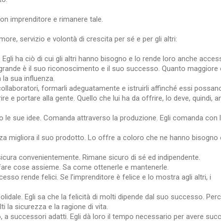
uon imprenditore e rimanere tale.
e, servizio e volontà di crescita per sé e per gli altri:
 Egli ha ciò di cui gli altri hanno bisogno e lo rende loro anche access
ù grande è il suo riconoscimento e il suo successo. Quanto maggiore 
 la sua influenza.
collaboratori, formarli adeguatamente e istruirli affinché essi possan
re e portare alla gente. Quello che lui ha da offrire, lo deve, quindi, 
 le sue idee. Comanda attraverso la produzione. Egli comanda con 
za migliora il suo prodotto. Lo offre a coloro che ne hanno bisogno 
ssicura convenientemente. Rimane sicuro di sé ed indipendente.
eve fare cose assieme. Sa come ottenerle e mantenerle.
sso rende felici. Se l’imprenditore è felice e lo mostra agli altri, i
dale. Egli sa che la felicità di molti dipende dal suo successo. Perci
i la sicurezza e la ragione di vita.
 a successori adatti. Egli dà loro il tempo necessario per avere suc