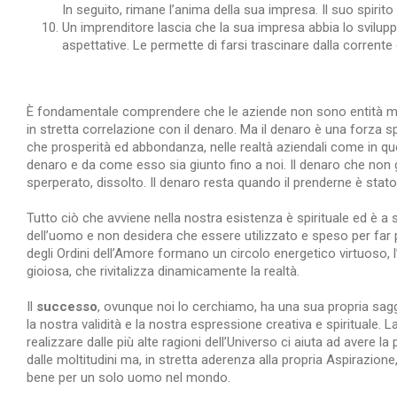
In seguito, rimane l’anima della sua impresa. Il suo spirito
Un imprenditore lascia che la sua impresa abbia lo svilu
aspettative. Le permette di farsi trascinare dalla corrente
È fondamentale comprendere che le aziende non sono entità mater
in stretta correlazione con il denaro. Ma il denaro è una forza sp
che prosperità ed abbondanza, nelle realtà aziendali come in quel
denaro e da come esso sia giunto fino a noi. Il denaro che non g
sperperato, dissolto. Il denaro resta quando il prenderne è sta
Tutto ciò che avviene nella nostra esistenza è spirituale ed è a s
dell’uomo e non desidera che essere utilizzato e speso per far p
degli Ordini dell’Amore formano un circolo energetico virtuoso,
gioiosa, che rivitalizza dinamicamente la realtà.
Il
successo
, ovunque noi lo cerchiamo, ha una sua propria saggez
la nostra validità e la nostra espressione creativa e spirituale
realizzare dalle più alte ragioni dell’Universo ci aiuta ad aver
dalle moltitudini ma, in stretta aderenza alla propria Aspirazion
bene per un solo uomo nel mondo.