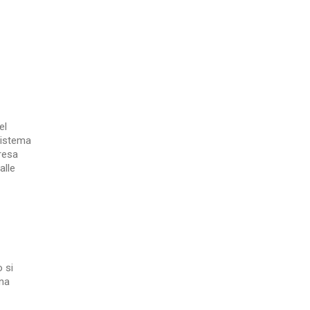
el
sistema
resa
alle
 si
gna