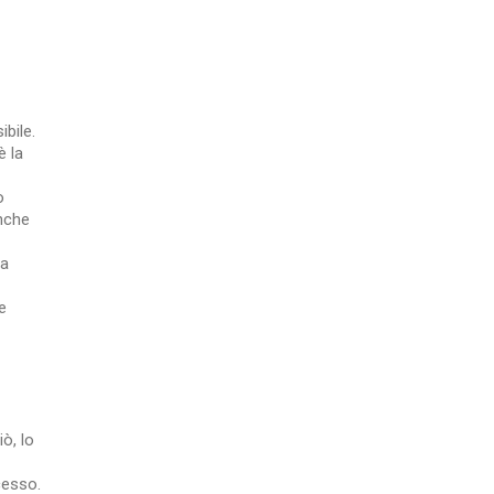
ibile.
è la
o
anche
la
e
ò, lo
cesso.