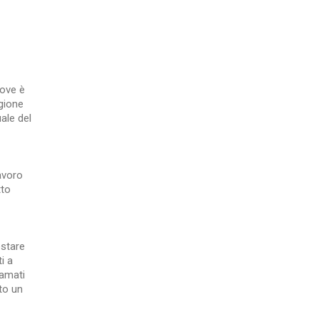
uove è
agione
ale del
lavoro
tto
estare
i a
lamati
to un