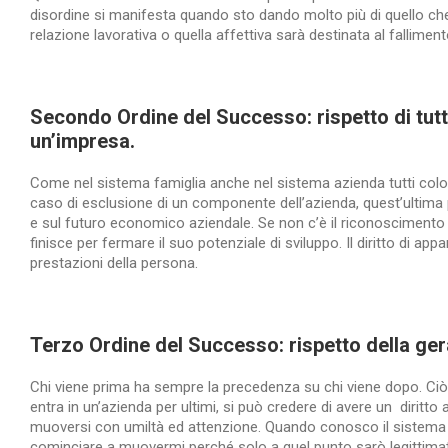
disordine si manifesta quando sto dando molto più di quello 
relazione lavorativa o quella affettiva sarà destinata al falliment
Secondo Ordine del Successo: rispetto di tutti 
un’impresa.
Come nel sistema famiglia anche nel sistema azienda tutti colo
caso di esclusione di un componente dell’azienda, quest’ultima 
e sul futuro economico aziendale. Se non c’è il riconoscimento
finisce per fermare il suo potenziale di sviluppo. Il diritto di a
prestazioni della persona.
Terzo Ordine del Successo: rispetto della ge
Chi viene prima ha sempre la precedenza su chi viene dopo. Ciò
entra in un’azienda per ultimi, si può credere di avere un diritto 
muoversi con umiltà ed attenzione. Quando conosco il sistema 
cominciare a muovermi perché solo a quel punto sarò legittima