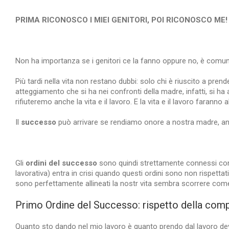
PRIMA RICONOSCO I MIEI GENITORI, POI RICONOSCO ME!
Non ha importanza se i genitori ce la fanno oppure no, è comun
Più tardi nella vita non restano dubbi: solo chi è riuscito a pre
atteggiamento che si ha nei confronti della madre, infatti, si ha 
rifiuteremo anche la vita e il lavoro. E la vita e il lavoro faranno 
Il
successo
può arrivare se rendiamo onore a nostra madre, and
Gli
ordini del successo
sono quindi strettamente connessi con gl
lavorativa) entra in crisi quando questi ordini sono non rispettat
sono perfettamente allineati la nostr vita sembra scorrere come
Primo Ordine del Successo: rispetto della compe
Quanto sto dando nel mio lavoro è quanto prendo dal lavoro devon