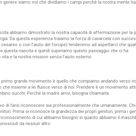
 genere siamo noi che dividiamo i campi perché la nostra mente ha
ascita abbiamo dimostrato la nostra capacità di affermazione per la 
ergia. Da questa esperienza traiamo la forza di cavarcela con succe
o cesareo o con l’aiuto del forcipe) tenderemo ad aspettarci che qua
are questa nascita e quindi superiamo questo passaggio che ci ha
 vita e la nostra mission senza l’aiuto esterno.
 Il primo grande movimento è quello che compiamo andando verso n
 che insieme a lei fluisce verso di noi. Prendere è un movimento atti
mbino succhi. Perché la madre arrivi, bisogna chiamarla.
tivo di farsi riconoscere sia professionalmente che umanamente. Chi
tori. Prima si riconosce la grandezza dei propri genitori, prima i geni
 riconoscimento di cui abbiamo bisogno in quanto abbiamo il maschile
onosciuti da nessun altro.