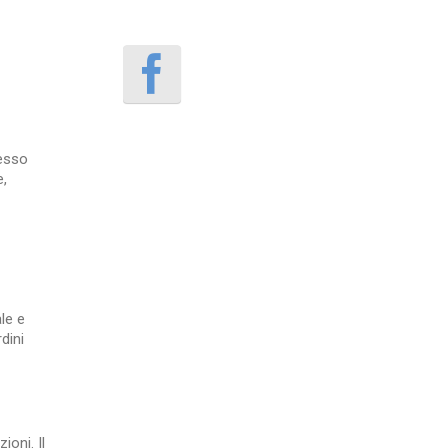
tesso
e,
le e
dini
oni. Il