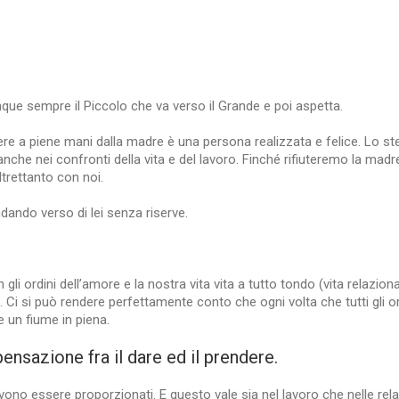
que sempre il Piccolo che va verso il Grande e poi aspetta.
ndere a piene mani dalla madre è una persona realizzata e felice. Lo s
anche nei confronti della vita e del lavoro. Finché rifiuteremo la madr
altrettanto con noi.
ando verso di lei senza riserve.
i ordini dell’amore e la nostra vita vita a tutto tondo (vita relaziona
i. Ci si può rendere perfettamente conto che ogni volta che tutti gli or
 un fiume in piena.
nsazione fra il dare ed il prendere.
o essere proporzionati. E questo vale sia nel lavoro che nelle relazi