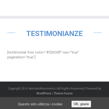
TESTIMONIANZE
[testimonial-free color="#52b3d9" nav="true"
pagination="true"]
Copyright 2016 AnimeInMovimento | All Rights Reserved | Powered by
WordPress
|
Theme Fusion
Questo sito utilizza i cookie:
OK, grazie