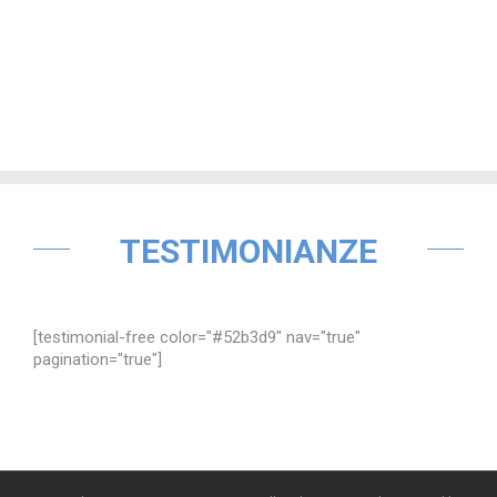
TESTIMONIANZE
[testimonial-free color="#52b3d9" nav="true"
pagination="true"]