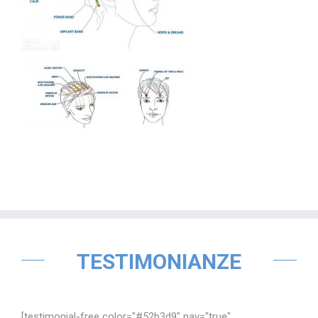
TESTIMONIANZE
[testimonial-free color="#52b3d9" nav="true"