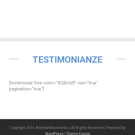
TESTIMONIANZE
[testimonial-free color="#52b3d9" nav="true"
pagination="true"]
Copyright 2016 AnimeInMovimento | All Rights Reserved | Powered by
WordPress
|
Theme Fusion