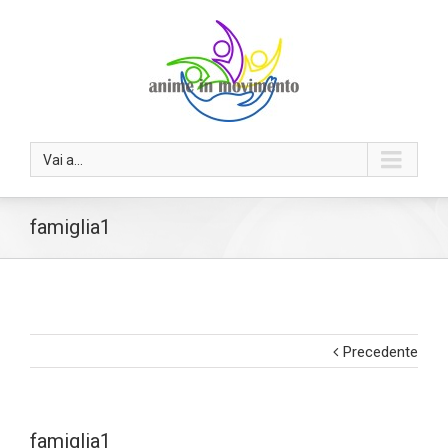
Vai a...
famiglia1
Precedente
famiglia1