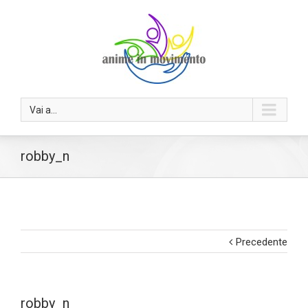
Vai a...
robby_n
Precedente
robby_n